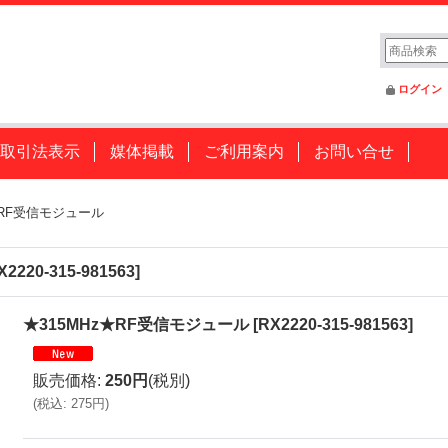
ログイン
取引法表示
媒体掲載
ご利用案内
お問い合せ
★RF受信モジュール
X2220-315-981563
]
★315MHz★RF受信モジュール
[
RX2220-315-981563
]
販売価格
:
250円
(税別)
(
税込
:
275円
)