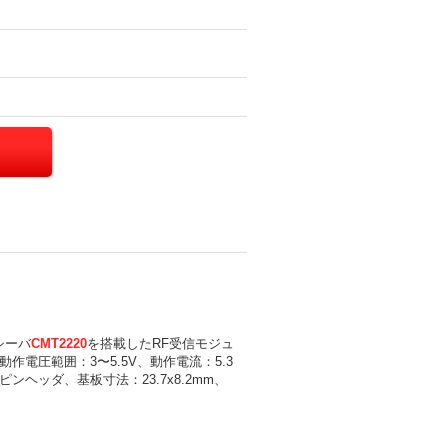
シーバ
CMT2220
を搭載したRF受信モジュ
z、動作電圧範囲：3〜5.5V、動作電流：5.3
ンヘッダ、基板寸法：23.7x8.2mm、