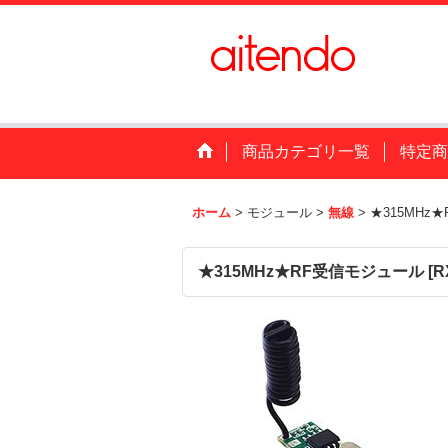
商品カテゴリ一覧
特定商
ホーム
>
モジュール
>
無線
>
★315MHz
★315MHz★RF受信モジュール
[
R