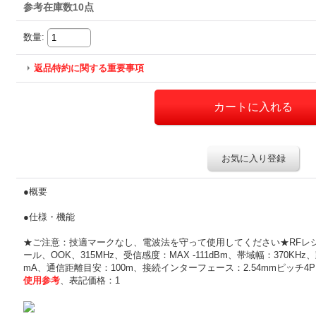
参考在庫数10点
数量
:
返品特約に関する重要事項
お気に入り登録
●概要
●仕様・機能
★ご注意：技適マークなし、電波法を守って使用してください★RFレ
ール、OOK、315MHz、受信感度：MAX -111dBm、帯域幅：370KH
mA、通信距離目安：100m、接続インターフェース：2.54mmピッチ4Pピ
使用参考
、表記価格：1