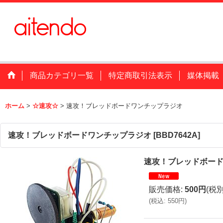
商品カテゴリ一覧
特定商取引法表示
媒体掲載
ホーム
>
☆速攻☆
>
速攻！ブレッドボードワンチップラジオ
速攻！ブレッドボードワンチップラジオ
[
BBD7642A
]
速攻！ブレッドボー
販売価格
:
500円
(税別
(
税込
:
550円
)