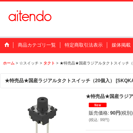
商品カテゴリ一覧
特定商取引法表示
媒体掲載
ホーム
>
☆スイッチ
>
タクト
>
★特売品★国産ラジアルタクトスイッチ（
★特売品★国産ラジアルタクトスイッチ（20個入）
[
SKQK
★特売品★国産ラジア
販売価格
:
90円
(税別)
(
税込
:
99円
)