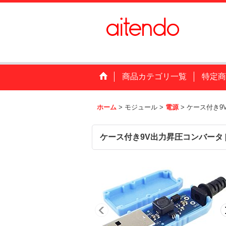
商品カテゴリ一覧
特定商
ホーム
>
モジュール
>
電源
>
ケース付き9
ケース付き9V出力昇圧コンバータ