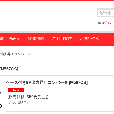
ログイン
取引法表示
媒体掲載
ご利用案内
お問い合せ
V出力昇圧コンバータ
[
M567CS
]
ケース付き9V出力昇圧コンバータ
[
M567CS
]
販売価格
:
350円
(税別)
(
税込
:
385円
)