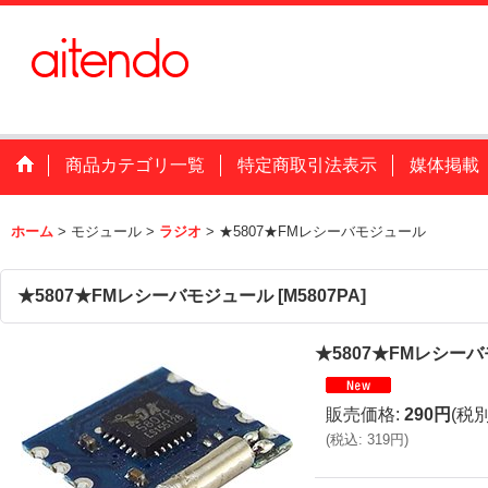
商品カテゴリ一覧
特定商取引法表示
媒体掲載
ホーム
>
モジュール
>
ラジオ
>
★5807★FMレシーバモジュール
★5807★FMレシーバモジュール
[
M5807PA
]
★5807★FMレシー
販売価格
:
290円
(税別
(
税込
:
319円
)