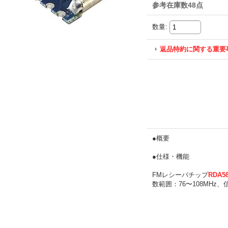
参考在庫数48点
数量
:
返品特約に関する重要
●概要
●仕様・機能
FMレシーバチップ
RDA5
数範囲：76〜108MHz、