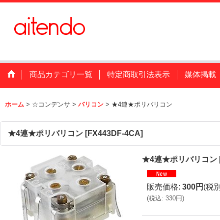
商品カテゴリ一覧
特定商取引法表示
媒体掲載
ホーム
>
☆コンデンサ
>
バリコン
>
★4連★ポリバリコン
★4連★ポリバリコン
[
FX443DF-4CA
]
★4連★ポリバリコン
販売価格
:
300円
(税別
(
税込
:
330円
)