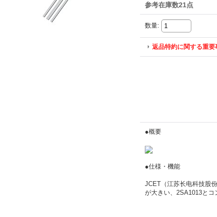
参考在庫数21点
数量
:
返品特約に関する重要
●概要
●仕様・機能
JCET（江苏长电科技股
が大きい、2SA1013と