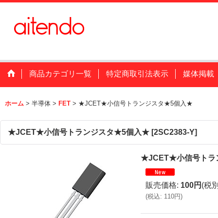
商品カテゴリ一覧
特定商取引法表示
媒体掲載
ホーム
>
半導体
>
FET
>
★JCET★小信号トランジスタ★5個入★
★JCET★小信号トランジスタ★5個入★
[
2SC2383-Y
]
★JCET★小信号ト
販売価格
:
100円
(税別
(
税込
:
110円
)