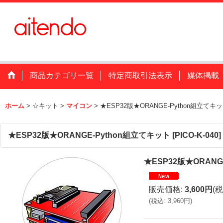
商品カテゴリ一覧
特定商取引法表示
媒体掲載
ホーム
>
☆キット
>
マイコン
>
★ESP32版★ORANGE-Python組立てキ
★ESP32版★ORANGE-Python組立てキット
[
PICO-K-040
]
★ESP32版★ORANG
販売価格
:
3,600円
(税
(
税込
:
3,960円
)