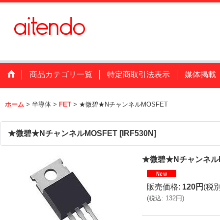
商品カテゴリ一覧
特定商取引法表示
媒体掲載
ホーム
>
半導体
>
FET
>
★微碧★NチャンネルMOSFET
★微碧★NチャンネルMOSFET
[
IRF530N
]
★微碧★NチャンネルM
販売価格
:
120円
(税別
(
税込
:
132円
)