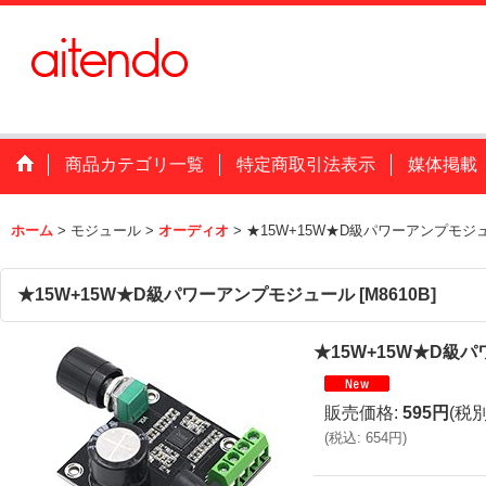
商品カテゴリ一覧
特定商取引法表示
媒体掲載
ホーム
>
モジュール
>
オーディオ
>
★15W+15W★D級パワーアンプモジ
★15W+15W★D級パワーアンプモジュール
[
M8610B
]
★15W+15W★D級
販売価格
:
595円
(税別
(
税込
:
654円
)