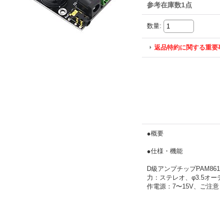
参考在庫数1点
数量
:
返品特約に関する重要
●概要
●仕様・機能
D級アンプチップPAM8
力：ステレオ、φ3.5オー
作電源：7〜15V、ご注