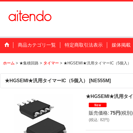
商品カテゴリ一覧
特定商取引法表示
媒体掲載
ホーム
>
★集積回路
>
タイマー
>
★HGSEMI★汎用タイマーIC（5個入）
★HGSEMI★汎用タイマーIC（5個入）
[
NE555M
]
★HGSEMI★汎用タ
販売価格
:
75円
(税別)
(
税込
:
82円
)