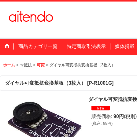
商品カテゴリ一覧
特定商取引法表示
媒体掲載
ホーム
>
☆抵抗
>
可変
>
ダイヤル可変抵抗変換基板（3枚入）
ダイヤル可変抵抗変換基板（3枚入）
[
P-R1001G
]
ダイヤル可変抵抗変換
販売価格
:
90円
(税別)
(
税込
:
99円
)