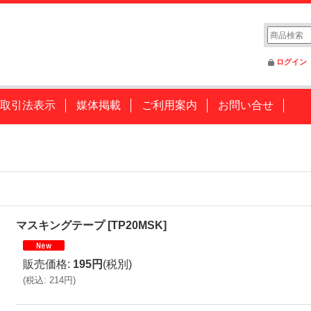
ログイン
取引法表示
媒体掲載
ご利用案内
お問い合せ
マスキングテープ
[
TP20MSK
]
販売価格
:
195円
(税別)
(
税込
:
214円
)