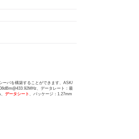
シーバを構築することができます、ASK/
108dBm@433.92MHz、データレート：最
A、
データシート
、パッケージ：1.27mm