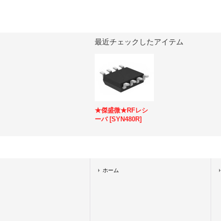
最近チェックしたアイテム
★傑盛微★RFレシ
ーバ
[
SYN480R
]
ホーム