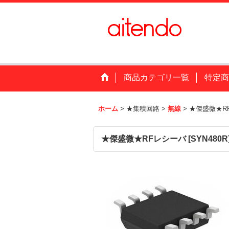
商品カテゴリ一覧
特定商
ホーム
>
★集積回路
>
無線
>
★傑盛微★R
★傑盛微★RFレシーバ
[
SYN480R