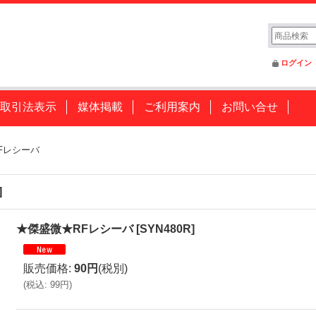
ログイン
取引法表示
媒体掲載
ご利用案内
お問い合せ
Fレシーバ
]
★傑盛微★RFレシーバ
[
SYN480R
]
販売価格
:
90円
(税別)
(
税込
:
99円
)