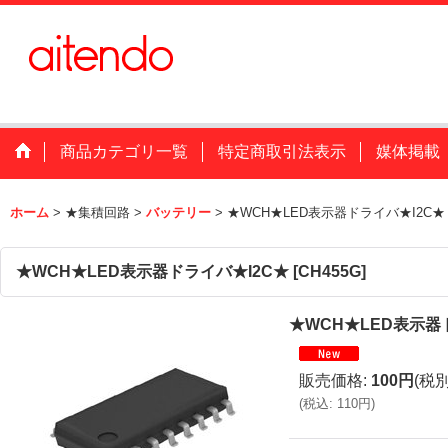
商品カテゴリ一覧
特定商取引法表示
媒体掲載
ホーム
>
★集積回路
>
バッテリー
>
★WCH★LED表示器ドライバ★I2C★
★WCH★LED表示器ドライバ★I2C★
[
CH455G
]
★WCH★LED表示器
販売価格
:
100円
(税別
(
税込
:
110円
)