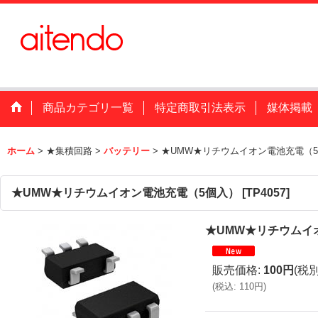
商品カテゴリ一覧
特定商取引法表示
媒体掲載
ホーム
>
★集積回路
>
バッテリー
>
★UMW★リチウムイオン電池充電（
★UMW★リチウムイオン電池充電（5個入）
[
TP4057
]
★UMW★リチウムイ
販売価格
:
100円
(税別
(
税込
:
110円
)