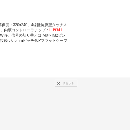
度：320x240、4線抵抗膜型タッチス
麗、内蔵コントローラチップ：
ILI9341
、
Wire、信号の切り替えはIM0〜IM2ピン
、接続：0.5mmピッチ40Pフラットケーブ
リセット