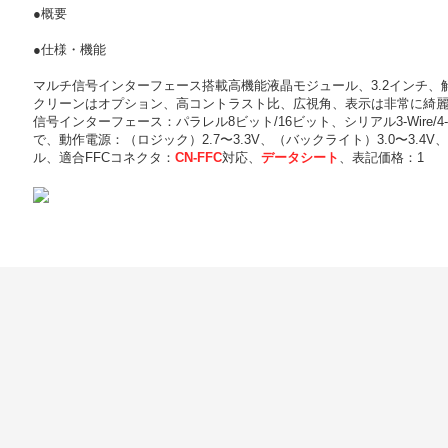
●概要
●仕様・機能
マルチ信号インターフェース搭載高機能液晶モジュール、3.2インチ、解像
クリーンはオプション、高コントラスト比、広視角、表示は非常に綺
信号インターフェース：パラレル8ビット/16ビット、シリアル3-Wire/4-
で、動作電源：（ロジック）2.7〜3.3V、（バックライト）3.0〜3.4V
ル、適合FFCコネクタ：
CN-FFC
対応、
データシート
、表記価格：1