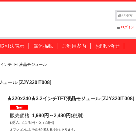
ログイン
取引法表示
媒体掲載
ご利用案内
お問い合せ
3.2インチTFT液晶モジュール
モジュール
[
ZJY320IT008
]
★320x240★3.2インチTFT液晶モジュール
[
ZJY320IT008
]
販売価格
:
1,980円～2,480円
(税別)
(
税込
:
2,178円～2,728円
)
オプションにより価格が変わる場合もあります。