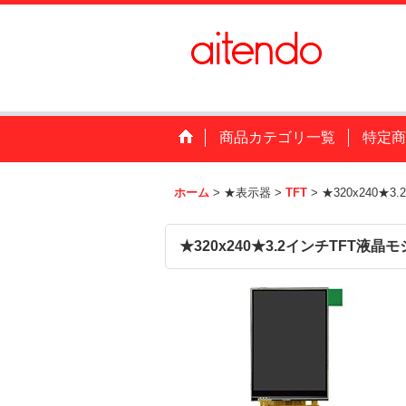
商品カテゴリ一覧
特定商
ホーム
>
★表示器
>
TFT
>
★320x240★
★320x240★3.2インチTFT液晶