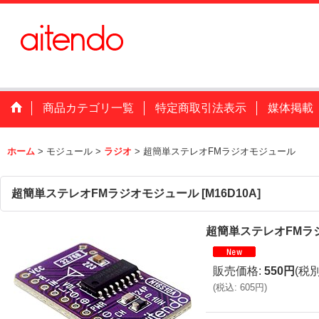
商品カテゴリ一覧
特定商取引法表示
媒体掲載
ホーム
>
モジュール
>
ラジオ
>
超簡単ステレオFMラジオモジュール
超簡単ステレオFMラジオモジュール
[
M16D10A
]
超簡単ステレオFMラ
販売価格
:
550円
(税別
(
税込
:
605円
)