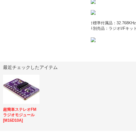
⇧標準付属品：32.768K
⇩別売品：ラジオI/Fキッ
最近チェックしたアイテム
超簡単ステレオFM
ラジオモジュール
[
M16D10A
]