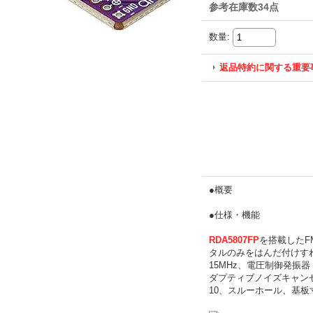
参考在庫数34点
数量
:
返品特約に関する重要
●概要
●仕様・機能
RDA5807FP
を搭載したF
タルのみをはんだ付けすれ
15MHz、電圧制御発振
ダプティブノイズキャンセリ
10、スルーホール、基板寸法