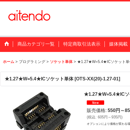
商品カテゴリ一覧
特定商取引法表示
媒体掲載
ホーム
>
プログラミング
>
ソケット単体
>
★1.27★W=5.4★ICソケット
★1.27★W=5.4★ICソケット単体
[
OTS-XX(20)-1.27-01
]
★1.27★W=5.4★I
販売価格
:
550円～8
(
税込
:
605円～935円
)
オプションにより価格が変わる