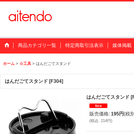
商品カテゴリ一覧
特定商取引法表示
媒体掲載
ホーム
>
☆工具
>
はんだごてスタンド
はんだごてスタンド
[
F304
]
はんだごてスタンド
[
販売価格
:
195円
(税別
(
税込
:
214円
)