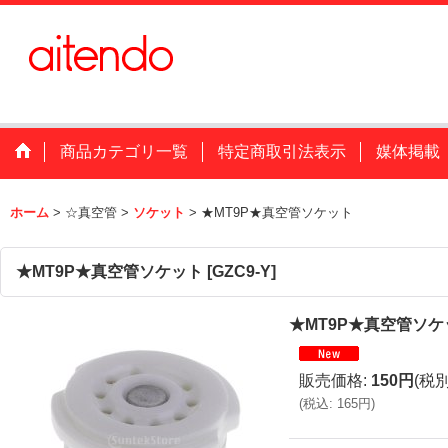
商品カテゴリ一覧
特定商取引法表示
媒体掲載
ホーム
>
☆真空管
>
ソケット
>
★MT9P★真空管ソケット
★MT9P★真空管ソケット
[
GZC9-Y
]
★MT9P★真空管ソケ
販売価格
:
150円
(税別
(
税込
:
165円
)