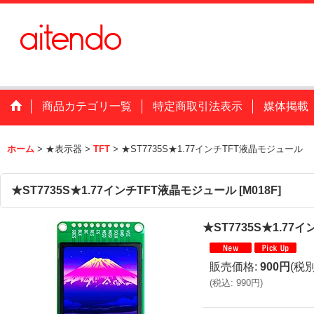
商品カテゴリ一覧
特定商取引法表示
媒体掲載
ホーム
>
★表示器
>
TFT
>
★ST7735S★1.77インチTFT液晶モジュール
★ST7735S★1.77インチTFT液晶モジュール
[
M018F
]
★ST7735S★1.7
販売価格
:
900円
(税別
(
税込
:
990円
)