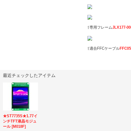
⇧専用フレーム
JLX177-00
⇧適合FFCケーブル
FFC05
最近チェックしたアイテム
★ST7735S★1.77イ
ンチTFT液晶モジュ
ール
[
M018F
]