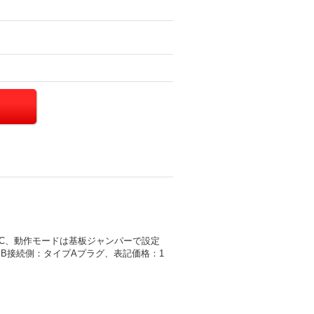
I2C、動作モードは基板ジャンパーで設定
SB接続側：タイプAプラグ、表記価格：1