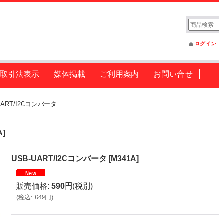
ログイン
取引法表示
媒体掲載
ご利用案内
お問い合せ
UART/I2Cコンバータ
A
]
USB-UART/I2Cコンバータ
[
M341A
]
販売価格
:
590円
(税別)
(
税込
:
649円
)