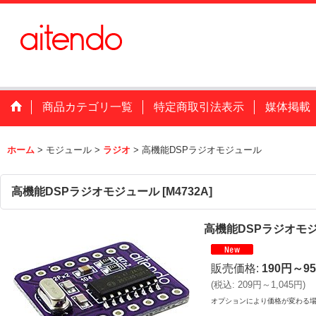
商品カテゴリ一覧
特定商取引法表示
媒体掲載
ホーム
>
モジュール
>
ラジオ
>
高機能DSPラジオモジュール
高機能DSPラジオモジュール
[
M4732A
]
高機能DSPラジオモ
販売価格
:
190円～9
(
税込
:
209円～1,045円
)
オプションにより価格が変わる