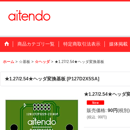
商品カテゴリ一覧
特定商取引法表示
媒体掲載
ホーム
>
☆基板
>
☆ヘッダ
>
★1.27/2.54★ヘッダ変換基板
★1.27/2.54★ヘッダ変換基板
[
P127D2X5SA
]
★1.27/2.54★ヘッ
販売価格
:
90円
(税別)
(
税込
:
99円
)