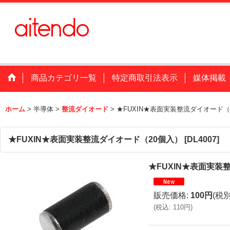
商品カテゴリ一覧
特定商取引法表示
媒体掲載
ホーム
>
半導体
>
整流ダイオード
>
★FUXIN★表面実装整流ダイオード（
★FUXIN★表面実装整流ダイオード（20個入）
[
DL4007
]
★FUXIN★表面実装
販売価格
:
100円
(税別
(
税込
:
110円
)