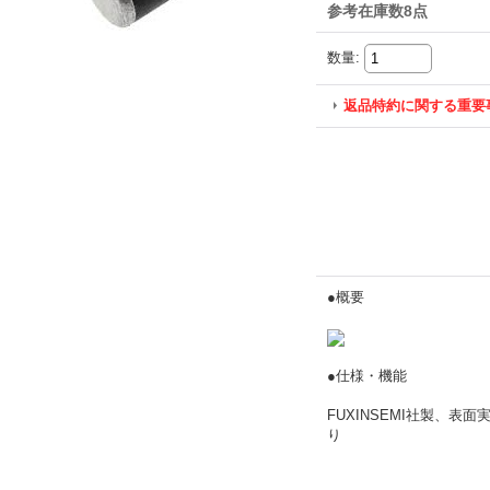
参考在庫数8点
数量
:
返品特約に関する重要
●概要
●仕様・機能
FUXINSEMI社製、表面実
り