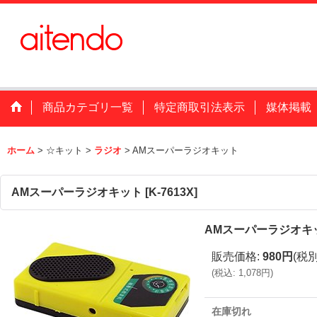
商品カテゴリ一覧
特定商取引法表示
媒体掲載
ホーム
>
☆キット
>
ラジオ
>
AMスーパーラジオキット
AMスーパーラジオキット
[
K-7613X
]
AMスーパーラジオキ
販売価格
:
980円
(税別
(
税込
:
1,078円
)
在庫切れ