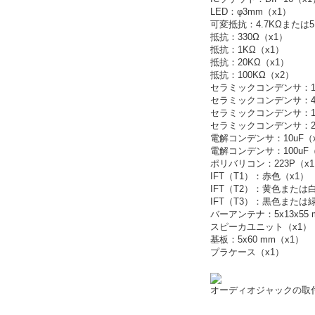
LED：φ3mm（x1）
可変抵抗：4.7KΩまたは5
抵抗：330Ω（x1）
抵抗：1KΩ（x1）
抵抗：20KΩ（x1）
抵抗：100KΩ（x2）
セラミックコンデンサ：10
セラミックコンデンサ：47
セラミックコンデンサ：10
セラミックコンデンサ：22
電解コンデンサ：10uF（
電解コンデンサ：100uF（
ポリバリコン：223P（x
IFT（T1）：赤色（x1）
IFT（T2）：黄色または
IFT（T3）：黒色または
バーアンテナ：5x13x55 
スピーカユニット（x1）
基板：5x60 mm（x1）
プラケース（x1）
オーディオジャックの取