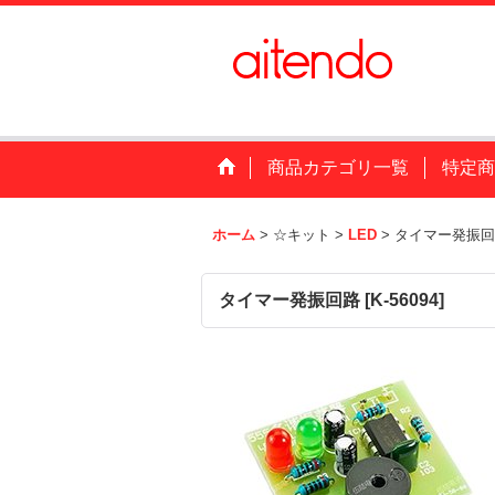
商品カテゴリ一覧
特定商
ホーム
>
☆キット
>
LED
>
タイマー発振回
タイマー発振回路
[
K-56094
]