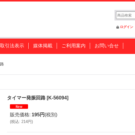
ログイン
取引法表示
媒体掲載
ご利用案内
お問い合せ
路
タイマー発振回路
[
K-56094
]
販売価格
:
195円
(税別)
(
税込
:
214円
)