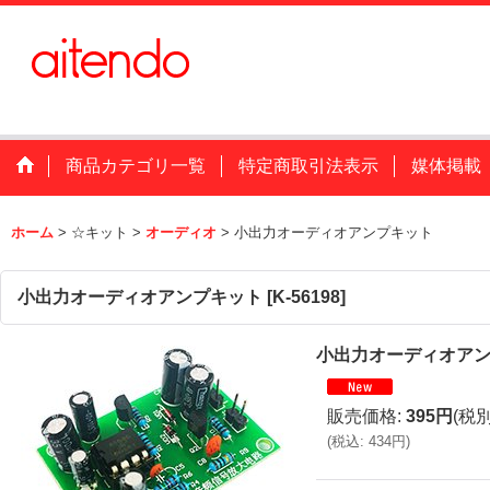
商品カテゴリ一覧
特定商取引法表示
媒体掲載
ホーム
>
☆キット
>
オーディオ
>
小出力オーディオアンプキット
小出力オーディオアンプキット
[
K-56198
]
小出力オーディオア
販売価格
:
395円
(税別
(
税込
:
434円
)