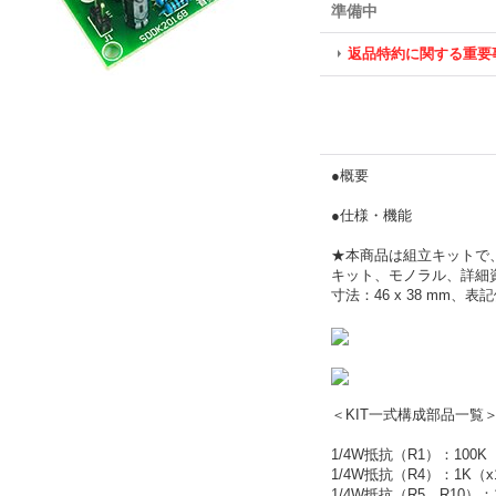
準備中
返品特約に関する重要
●概要
●仕様・機能
★本商品は組立キットで、
キット、モノラル、詳細
寸法：46 x 38 mm、表
＜KIT一式構成部品一覧
1/4W抵抗（R1）：100K
1/4W抵抗（R4）：1K（x
1/4W抵抗（R5、R10）：