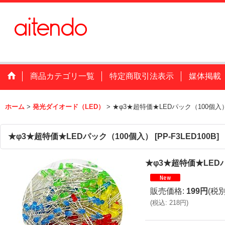
商品カテゴリ一覧
特定商取引法表示
媒体掲載
ホーム
>
発光ダイオード（LED）
>
★φ3★超特価★LEDパック（100個入
★φ3★超特価★LEDパック（100個入）
[
PP-F3LED100B
]
★φ3★超特価★LED
販売価格
:
199円
(税別
(
税込
:
218円
)