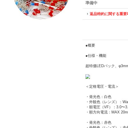
準備中
返品特約に関する重要
●概要
●仕様・機能
超特価LEDパック、φ3mm
＜定格電圧・電流＞
・発光色：白色
・外観色（レンズ）：Water
・順電圧（VF）：3.0〜3.
・順方向電流：MAX 20m
・発光色：赤色
・外観色（レンズ）：赤