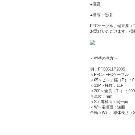
●概要
●機能・仕様
FFCケーブル、端末厚（T
お選びいただけます、掲
＜型番の見方＞
例：FFC0511P200S
＜FFC＞FFCケーブル
＜05＞ピッチ幅（P）：0.
＜11P＞極数：11P
＜200＞全長（TL）：200
※単位：mm
＜S＞電極面：同一面
＜W＞電極面：逆面
全幅（W）、導体長さ（S