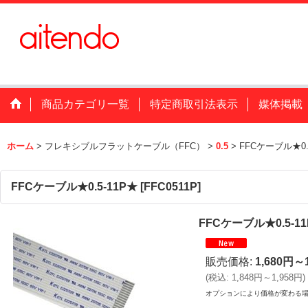
商品カテゴリ一覧
特定商取引法表示
媒体掲載
ホーム
>
フレキシブルフラットケーブル（FFC）
>
0.5
>
FFCケーブル★0.
FFCケーブル★0.5-11P★
[
FFC0511P
]
FFCケーブル★0.5-1
販売価格
:
1,680円～
(
税込
:
1,848円～1,958円
)
オプションにより価格が変わる