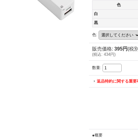
色
白
黒
色
:
販売価格
:
395円
(税別
(
税込
:
434円
)
数量
:
返品特約に関する重要
●概要