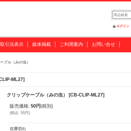
ログイン
取引法表示
媒体掲載
ご利用案内
お問い合せ
ーブル（みの虫）
CLIP-ML27
]
クリップケーブル（みの虫）
[
CB-CLIP-ML27
]
販売価格
:
50円
(税別)
(
税込
:
55円
)
在庫切れ