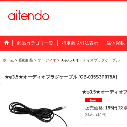
商品カテゴリ一覧
特定商取引法表示
媒体掲載
ホーム
>
受動部品
>
オーディオ
>
★φ3.5★オーディオプラグケーブル
★φ3.5★オーディオプラグケーブル
[
CB-035S3P075A
]
★φ3.5★オーディオ
販売価格
:
195円
(税別
(
税込
:
214円
)