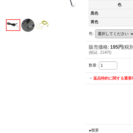
色
黒色
黄色
色
:
販売価格
:
195円
(税別
(
税込
:
214円
)
数量
:
返品特約に関する重要
●概要