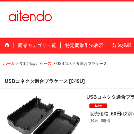
商品カテゴリ一覧
特定商取引法表示
媒体掲載
ホーム
>
受動部品
>
ケース
>
USBコネクタ適合プラケース
USBコネクタ適合プラケース
[
C49U
]
USBコネクタ適合プ
販売価格
:
60円
(税別)
(
税込
:
66円
)