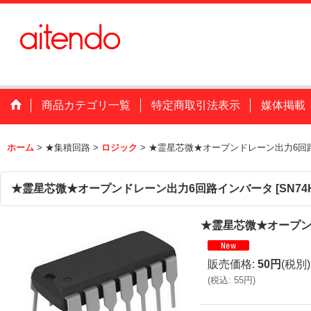
商品カテゴリ一覧
特定商取引法表示
媒体掲載
ホーム
>
★集積回路
>
ロジック
>
★霊星芯微★オープンドレーン出力6回
★霊星芯微★オープンドレーン出力6回路インバータ
[
SN74
★霊星芯微★オープン
販売価格
:
50円
(税別)
(
税込
:
55円
)