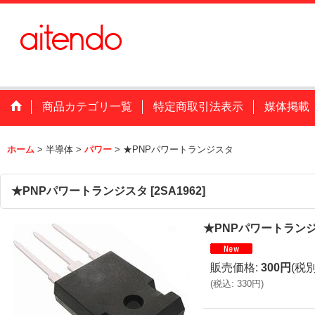
商品カテゴリ一覧
特定商取引法表示
媒体掲載
ホーム
>
半導体
>
パワー
>
★PNPパワートランジスタ
★PNPパワートランジスタ
[
2SA1962
]
★PNPパワートラン
販売価格
:
300円
(税別
(
税込
:
330円
)