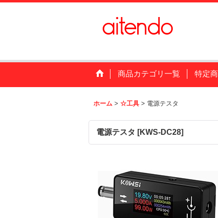
商品カテゴリ一覧
特定商
ホーム
>
☆工具
>
電源テスタ
電源テスタ
[
KWS-DC28
]