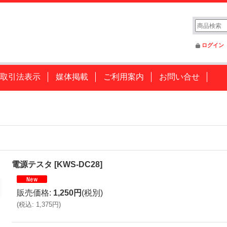
ログイン
取引法表示
媒体掲載
ご利用案内
お問い合せ
電源テスタ
[
KWS-DC28
]
販売価格
:
1,250円
(税別)
(
税込
:
1,375円
)