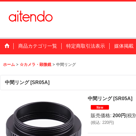
商品カテゴリ一覧
特定商取引法表示
媒体掲載
ホーム
>
☆カメラ・顕微鏡
>
中間リング
中間リング
[
SR05A
]
中間リング
[
SR05A
]
販売価格
:
200円
(税別
(
税込
:
220円
)