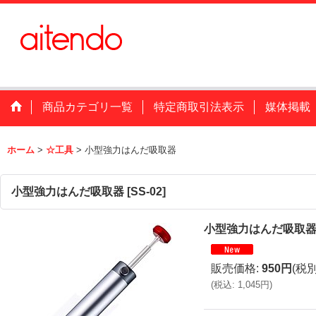
商品カテゴリ一覧
特定商取引法表示
媒体掲載
ホーム
>
☆工具
>
小型強力はんだ吸取器
小型強力はんだ吸取器
[
SS-02
]
小型強力はんだ吸取
販売価格
:
950円
(税別
(
税込
:
1,045円
)