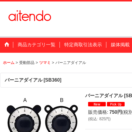
商品カテゴリ一覧
特定商取引法表示
媒体掲載
ホーム
>
受動部品
>
ツマミ
>
バーニアダイアル
バーニアダイアル
[
SB360
]
バーニアダイアル
[
SB
販売価格
:
750円
(税別
(
税込
:
825円
)