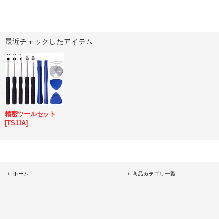
最近チェックしたアイテム
精密ツールセット
[
TS11A
]
ホーム
商品カテゴリ一覧