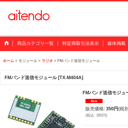
商品カテゴリ一覧
特定商取引法表示
媒体掲載
ホーム
>
モジュール
>
ラジオ
>
FMバンド送信モジュール
FMバンド送信モジュール
[
TX-M404A
]
FMバンド送信モジュ
販売価格
:
350円
(税別
(
税込
:
385円
)