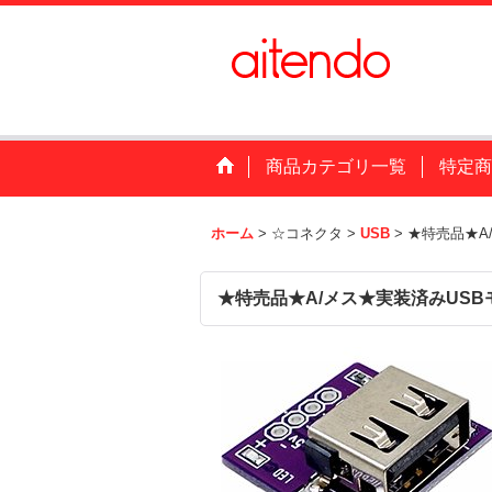
商品カテゴリ一覧
特定商
ホーム
>
☆コネクタ
>
USB
>
★特売品★A
★特売品★A/メス★実装済みUSB