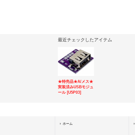
最近チェックしたアイテム
★特売品★A/メス★
実装済みUSBモジュ
ール
[
U5P03
]
ホーム