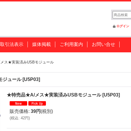
ログイン
取引法表示
媒体掲載
ご利用案内
お問い合せ
/メス★実装済みUSBモジュール
モジュール
[
U5P03
]
★特売品★A/メス★実装済みUSBモジュール
[
U5P03
]
販売価格
:
39円
(税別)
(
税込
:
42円
)