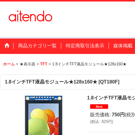
商品カテゴリ一覧
特定商取引法表示
媒体掲載
ホーム
>
★表示器
>
TFT
>
1.8インチTFT液晶モジュール★128x160★
1.8インチTFT液晶モジュール★128x160★
[
QT180F
]
1.8インチTFT液晶モ
販売価格
:
750円
(税別
(
税込
:
825円
)