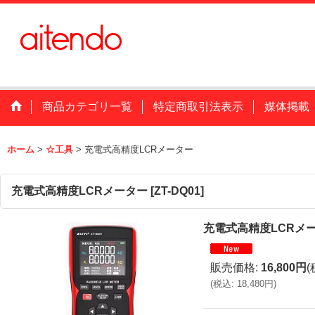
商品カテゴリ一覧
特定商取引法表示
媒体掲載
ホーム
>
☆工具
>
充電式高精度LCRメーター
充電式高精度LCRメーター
[
ZT-DQ01
]
充電式高精度LCRメ
販売価格
:
16,800円
(
(
税込
:
18,480円
)