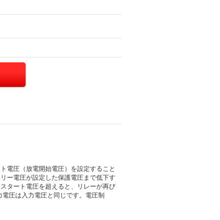
ート電圧（放電開始電圧）を設定すること
テリー電圧が設定した保護電圧まで低下す
たスタート電圧を超えると、リレーが再び
出力電圧は入力電圧と同じです。電圧制