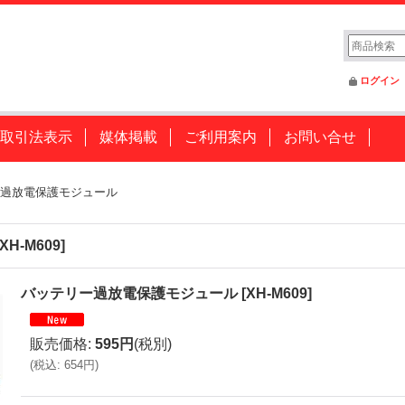
ログイン
取引法表示
媒体掲載
ご利用案内
お問い合せ
過放電保護モジュール
XH-M609
]
バッテリー過放電保護モジュール
[
XH-M609
]
販売価格
:
595円
(税別)
(
税込
:
654円
)