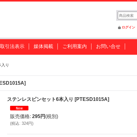
ログイン
取引法表示
媒体掲載
ご利用案内
お問い合せ
本入り
ESD1015A
]
ステンレスピンセット6本入り
[
PTESD1015A
]
販売価格
:
295円
(税別)
(
税込
:
324円
)