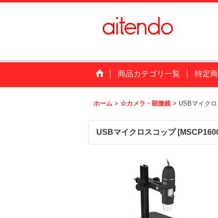
商品カテゴリ一覧
特定商
ホーム
>
☆カメラ・顕微鏡
>
USBマイク
USBマイクロスコップ
[
MSCP160