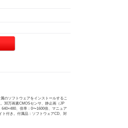
、付属のソフトウェアをインストールするこ
30万画素CMOSセンサ、静止画（JP
0×480、倍率：0〜1600倍、マニュア
ライト付き。付属品：ソフトウェアCD、対