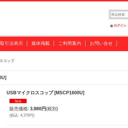
ログイン
取引法表示
媒体掲載
ご利用案内
お問い合せ
ロスコップ
0U
]
USBマイクロスコップ
[
MSCP1600U
]
販売価格
:
3,980円
(税別)
(
税込
:
4,378円
)