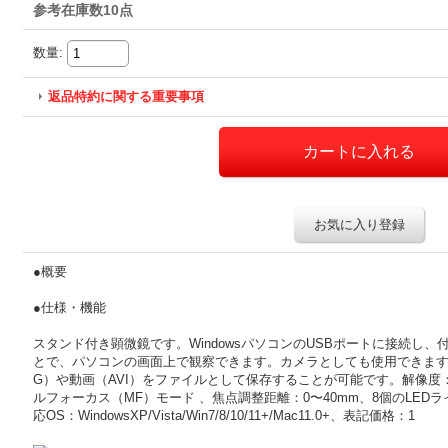
参考在庫数10点
数量
:
返品特約に関する重要事項
お気に入り登録
●概要
●仕様・機能
スタンド付き顕微鏡です。WindowsパソコンのUSBポートに接続し
とで、パソコンの画面上で観察できます。カメラとしても使用できます。
G）や動画（AVI）をファイルとして保存することが可能です。解像度：64
ルフォーカス（MF）モード 、焦点調整距離：0〜40mm、8個のLED
応OS：WindowsXP/Vista/Win7/8/10/11+/Mac11.0+、表記価格：1