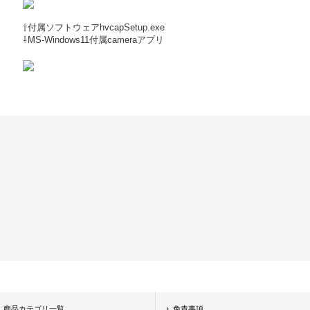
⇧付属ソフトウェアhvcapSetup.exe
⇩MS-Windows11付属cameraアプリ
商品カテゴリ一覧
免責事項