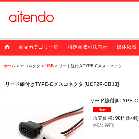
商品カテゴリ一覧
特定商取引法表示
媒体掲載
ホーム
>
☆コネクタ
>
USB
>
リード線付きTYPE-Cメスコネクタ
リード線付きTYPE-Cメスコネクタ
[
UCF2P-CB13
]
リード線付きTYPE-
販売価格
:
90円
(税別)
(
税込
:
99円
)